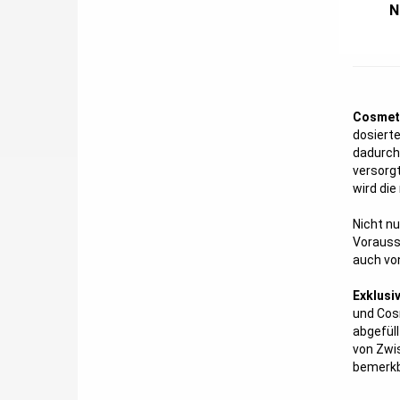
N
Cosmeti
dosierte
dadurch 
versorgt
wird die
Nicht nu
Vorauss
auch von
Exklusi
und Cosm
abgefüll
von Zwi
bemerkb