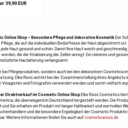
ur 39,90 EUR
c Online Shop – Besondere Pflege und dekorative Kosmetik
Der Sc
 Pflege, die auf die individuellen Bedürfnisse der Haut abgestimmt is
jede Haut gesund und schön. Damit Ihre Haut weich und geschmeidig b
 werden, die die Vitalisierung der Zellen anregt. Ein reineres und gesü
 natürliche Hautalterung verlangsamt.
r bei Pflegeprodukten, sondern auch bei den dekorativen Cosmetica im
etzung. Elke Roos achtet bei der Zusammenstellung ihres Angebots i
 Visagisten und Fotografen verwendet werden und somit vielfach erpr
ver Direktverkauf im Cosmetic Online Shop
Elke Roos Cosmetics biete
etica, die überwiegend in Deutschland hergestellt werden. Die Produ
t und Sie erhalten ein Produkt mit langer Haltbarkeit und wertvollen W
schenhändlern und die besondere Ergiebigkeit der Cosmetic Produkte 
ar. Weitere Informationen finden Sie auch auf
cosmeticaroos.de
.