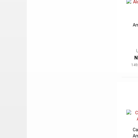
Am
N
149
Ca
Am