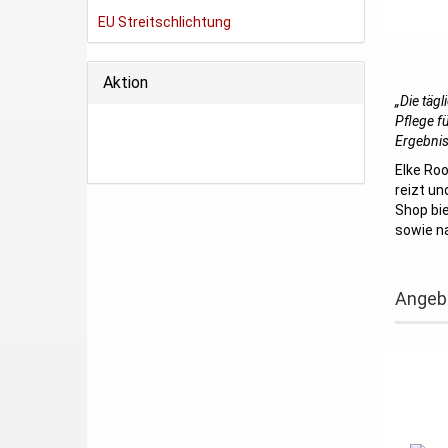
EU Streitschlichtung
Aktion
„Die tägl
Pflege f
Ergebnis
Elke Roo
reizt un
Shop bie
sowie na
Angeb