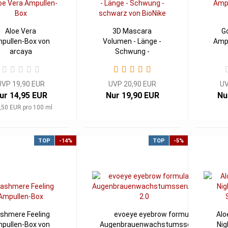
Aloe Vera
3D Mascara
G
pullen-Box von
Volumen - Länge -
Ampu
arcaya
Schwung -
schwarz...
UVP 19,90 EUR
UVP 20,90 EUR
UV
ur 14,95 EUR
Nur 19,90 EUR
Nu
,50 EUR pro 100 ml
TOP
-14%
TOP
-5%
shmere Feeling
evoeye eyebrow formula
Alo
pullen-Box von
Augenbrauenwachstumsserum...
Nig