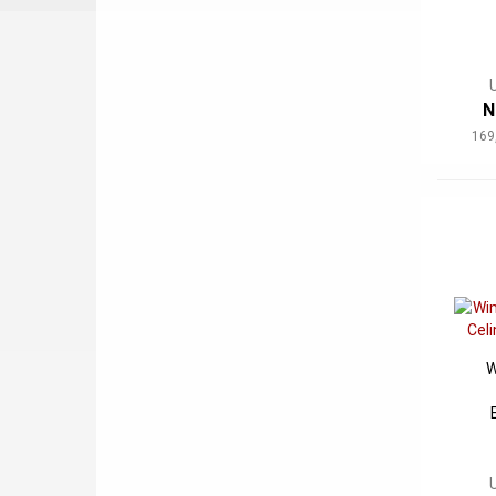
N
169
W