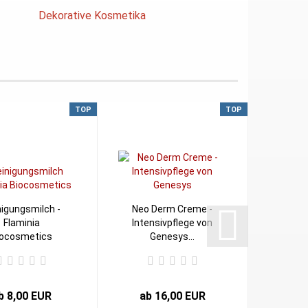
Dekorative Kosmetika
TOP
TOP
nigungsmilch -
Neo Derm Creme -
Reishi
Flaminia
Intensivpflege von
Sk
iocosmetics
Genesys...
b 8,00 EUR
ab 16,00 EUR
2