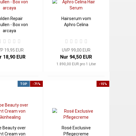
olden Repair
Hairserum vom
llen - Box von
Aphro Celina
arcaya
P 19,95 EUR
UVP 99,00 EUR
r 18,90 EUR
Nur 94,50 EUR
1.890,00 EUR pro 1 Liter
TOP
-71%
-15%
e Beauty over
Rosé Exclusive
ht Cream von
Pflegecreme