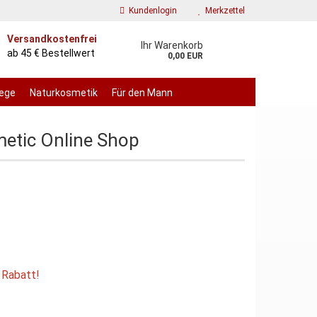
Kundenlogin
Merkzettel
Versandkostenfrei
Ihr Warenkorb
ab 45 € Bestellwert
0,00 EUR
lege
Naturkosmetik
Für den Mann
metic Online Shop
 erstellen
wort vergessen?
 Rabatt!